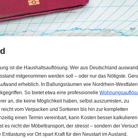
rd
tung ist die Haushaltsauflösung. Wer aus Deutschland auswand
ausstand mitgenommen werden soll – oder nur das Nötigste. Ger
ufwand erheblich. In Ballungsräumen wie Nordrhein-Westfalen
ckgegriffen. So bietet etwa eine professionelle
Wohnungsauflös
er an, die keine Möglichkeit haben, selbst auszumisten, zu
 reicht vom Verpacken und Sortieren bis hin zur kompletten
eitig einen Termin vereinbart, kann Kosten besser kalkulieren
st es nicht der Möbeltransport, der stresst – sondern der Versuc
 Entlastung vor Ort spart Kraft für den Neustart im Ausland.