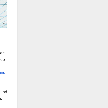
ert,
ade
ung
 und
h,