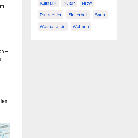
Kulinarik
Kultur
NRW
um
Ruhrgebiet
Sicherheit
Sport
Wochenende
Wohnen
ch –
t
llen