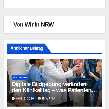
Von
Wir in NRW
Ähnlicher Beitrag
ALLGEMEIN
Digitale Bildgebung verändert
den Klinikalltag – was Patienten
jetzt wissen sollten
AUG. 3, 2026
INWRNA