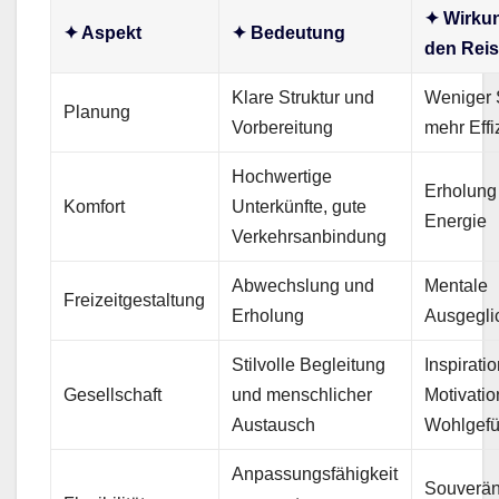
✦ Wirku
✦ Aspekt
✦ Bedeutung
den Rei
Klare Struktur und
Weniger 
Planung
Vorbereitung
mehr Effi
Hochwertige
Erholung
Komfort
Unterkünfte, gute
Energie
Verkehrsanbindung
Abwechslung und
Mentale
Freizeitgestaltung
Erholung
Ausgegli
Stilvolle Begleitung
Inspiratio
Gesellschaft
und menschlicher
Motivatio
Austausch
Wohlgefü
Anpassungsfähigkeit
Souverän