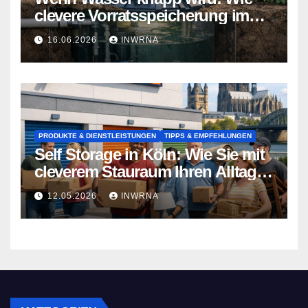
clevere Vorratsspeicherung im
Garten zum Lebensretter wird
16.06.2026
INWRNA
PRODUKTE & DIENSTLEISTUNGEN
TIPPS & EMPFEHLUNGEN
Self Storage in Köln: Wie Sie mit
cleverem Stauraum Ihren Alltag
entlasten
12.05.2026
INWRNA