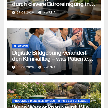
durch clevere Büroreinigung in
Essen
07.08.2026
INWRNA
ALLGEMEIN
Digitale Bildgebung verändert
den Klinikalltag – was Patienten
jetzt wissen sollten
03.08.2026
INWRNA
PRODUKTE & DIENSTLEISTUNGEN
TIPPS & EMPFEHLUNGEN
Wenn Wasser knapp wird: Wie