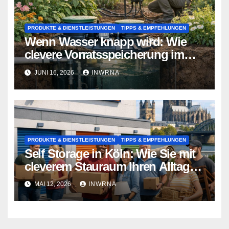
PRODUKTE & DIENSTLEISTUNGEN
TIPPS & EMPFEHLUNGEN
Wenn Wasser knapp wird: Wie
clevere Vorratsspeicherung im
Garten zum Lebensretter wird
JUNI 16, 2026
INWRNA
PRODUKTE & DIENSTLEISTUNGEN
TIPPS & EMPFEHLUNGEN
Self Storage in Köln: Wie Sie mit
cleverem Stauraum Ihren Alltag
entlasten
MAI 12, 2026
INWRNA