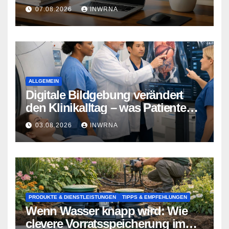
Essen
07.08.2026
INWRNA
ALLGEMEIN
Digitale Bildgebung verändert
den Klinikalltag – was Patienten
jetzt wissen sollten
03.08.2026
INWRNA
PRODUKTE & DIENSTLEISTUNGEN
TIPPS & EMPFEHLUNGEN
Wenn Wasser knapp wird: Wie
clevere Vorratsspeicherung im