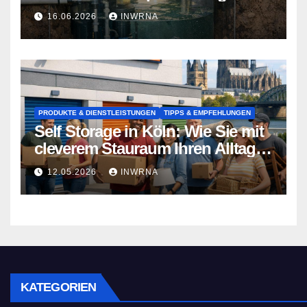
Garten zum Lebensretter wird
16.06.2026
INWRNA
PRODUKTE & DIENSTLEISTUNGEN
TIPPS & EMPFEHLUNGEN
Self Storage in Köln: Wie Sie mit
cleverem Stauraum Ihren Alltag
entlasten
12.05.2026
INWRNA
KATEGORIEN