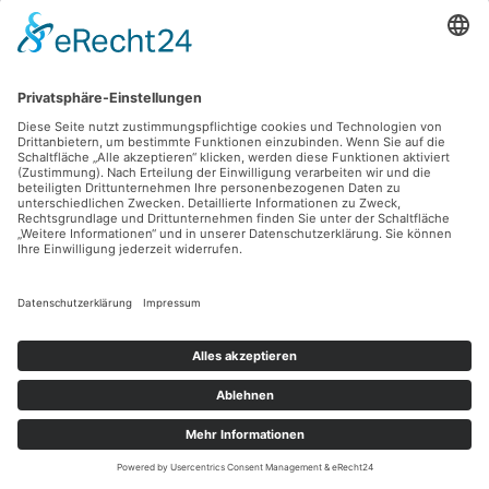
beeindruckende Aufnahmen
Lebensqualität trotz Beatmung: Wie moderne
Intensivpflege in NRW ein selbstbestimmtes Leben
ermöglicht
Stolz präsentiert von WordPress
|
Theme: Newsup von
Themeansar
Datenschutz
Impressum