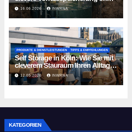
Garten zum Lebensretter wird
16.06.2026
INWRNA
PRODUKTE & DIENSTLEISTUNGEN
TIPPS & EMPFEHLUNGEN
Self Storage in Köln: Wie Sie mit
cleverem Stauraum Ihren Alltag
entlasten
12.05.2026
INWRNA
KATEGORIEN