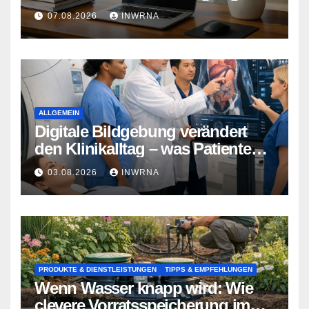
Essen
07.08.2026
INWRNA
ALLGEMEIN
Digitale Bildgebung verändert
den Klinikalltag – was Patienten
jetzt wissen sollten
03.08.2026
INWRNA
PRODUKTE & DIENSTLEISTUNGEN
TIPPS & EMPFEHLUNGEN
Wenn Wasser knapp wird: Wie
clevere Vorratsspeicherung im