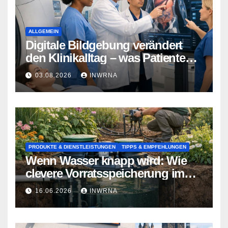
ALLGEMEIN
Digitale Bildgebung verändert
den Klinikalltag – was Patienten
jetzt wissen sollten
03.08.2026
INWRNA
PRODUKTE & DIENSTLEISTUNGEN
TIPPS & EMPFEHLUNGEN
Wenn Wasser knapp wird: Wie
clevere Vorratsspeicherung im
Garten zum Lebensretter wird
16.06.2026
INWRNA