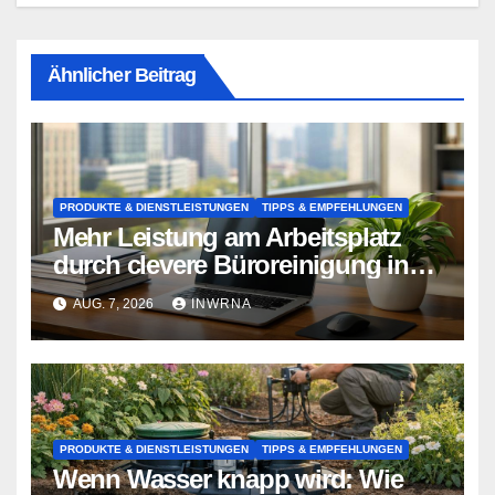
Ähnlicher Beitrag
PRODUKTE & DIENSTLEISTUNGEN
TIPPS & EMPFEHLUNGEN
Mehr Leistung am Arbeitsplatz
durch clevere Büroreinigung in
Essen
AUG. 7, 2026
INWRNA
PRODUKTE & DIENSTLEISTUNGEN
TIPPS & EMPFEHLUNGEN
Wenn Wasser knapp wird: Wie