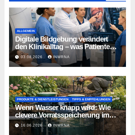
ALLGEMEIN
Digitale Bildgebung verändert
den Klinikalltag – was Patienten
jetzt wissen sollten
03.08.2026
INWRNA
PRODUKTE & DIENSTLEISTUNGEN
TIPPS & EMPFEHLUNGEN
Wenn Wasser knapp wird: Wie
clevere Vorratsspeicherung im
Garten zum Lebensretter wird
16.06.2026
INWRNA