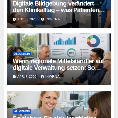
Digitale Bildgebung verändert
den Klinikalltag – was Patienten
jetzt wissen sollten
AUG. 3, 2026
INWRNA
ALLGEMEIN
Wenn regionale Mittelständler auf
digitale Verwaltung setzen: So
entlastet moderne Technik Ihre
APR. 7, 2026
INWRNA
Personalabteilung
ALLGEMEIN