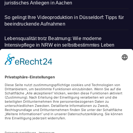
juristisches Anliegen in Aachen
So gelingt Ihre Videoproduktion in Düsseldorf: Tipps für
beeindruckende Aufnahmen
Lebensqualität trotz Beatmung: Wie moderne
Intensivpflege in NRW ein selbstbestimmtes Leben
ermöglicht
So erwecken Sie Ihre Matratzen und Sofas zu neuem
Leben – Profi-Tipps zur Reinigung von Teppichen und
Polstern