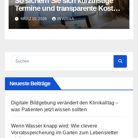
So sichern Sie sich kurzfristige
Termine und transparente Kosten
bei Ihrer Zahnarztwahl
MÄRZ 10, 2026
INWRNA
Neueste Beiträge
Digitale Bildgebung verändert den Klinikalltag –
was Patienten jetzt wissen sollten
Wenn Wasser knapp wird: Wie clevere
Vorratsspeicherung im Garten zum Lebensretter