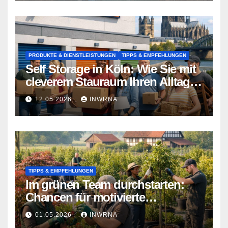
PRODUKTE & DIENSTLEISTUNGEN
TIPPS & EMPFEHLUNGEN
Self Storage in Köln: Wie Sie mit
cleverem Stauraum Ihren Alltag
entlasten
12.05.2026
INWRNA
TIPPS & EMPFEHLUNGEN
Im grünen Team durchstarten:
Chancen für motivierte
Naturfreunde in NRW
01.05.2026
INWRNA