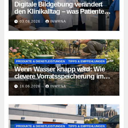
Digitale Bildgebung verändert
den Klinikalltag – was Patienten
jetzt wissen sollten
03.08.2026
INWRNA
PRODUKTE & DIENSTLEISTUNGEN
TIPPS & EMPFEHLUNGEN
Wenn Wasser knapp wird: Wie
clevere Vorratsspeicherung im
Garten zum Lebensretter wird
16.06.2026
INWRNA
PRODUKTE & DIENSTLEISTUNGEN
TIPPS & EMPFEHLUNGEN