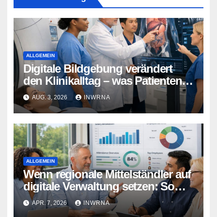
ALLGEMEIN
Digitale Bildgebung verändert
den Klinikalltag – was Patienten
jetzt wissen sollten
AUG. 3, 2026
INWRNA
ALLGEMEIN
Wenn regionale Mittelständler auf
digitale Verwaltung setzen: So
entlastet moderne Technik Ihre
APR. 7, 2026
INWRNA
Personalabteilung