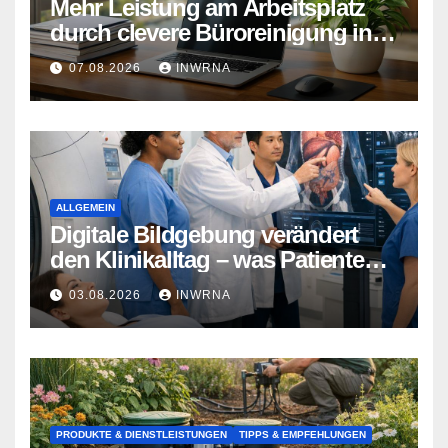
Mehr Leistung am Arbeitsplatz
durch clevere Büroreinigung in
Essen
07.08.2026
INWRNA
ALLGEMEIN
Digitale Bildgebung verändert
den Klinikalltag – was Patienten
jetzt wissen sollten
03.08.2026
INWRNA
PRODUKTE & DIENSTLEISTUNGEN
TIPPS & EMPFEHLUNGEN