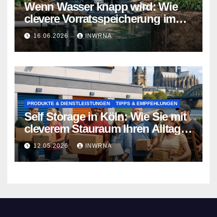
Wenn Wasser knapp wird: Wie
clevere Vorratsspeicherung im
Garten zum Lebensretter wird
16.06.2026
INWRNA
PRODUKTE & DIENSTLEISTUNGEN
TIPPS & EMPFEHLUNGEN
Self Storage in Köln: Wie Sie mit
cleverem Stauraum Ihren Alltag
entlasten
12.05.2026
INWRNA