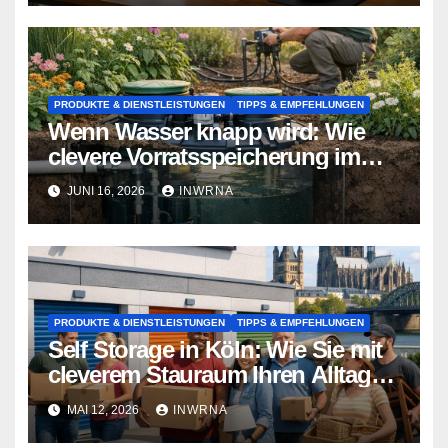
PRODUKTE & DIENSTLEISTUNGEN
TIPPS & EMPFEHLUNGEN
Wenn Wasser knapp wird: Wie
clevere Vorratsspeicherung im
Garten zum Lebensretter wird
JUNI 16, 2026
INWRNA
PRODUKTE & DIENSTLEISTUNGEN
TIPPS & EMPFEHLUNGEN
Self Storage in Köln: Wie Sie mit
cleverem Stauraum Ihren Alltag
entlasten
MAI 12, 2026
INWRNA