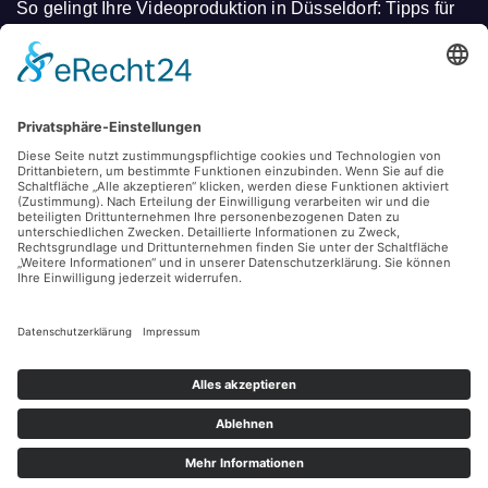
So gelingt Ihre Videoproduktion in Düsseldorf: Tipps für
beeindruckende Aufnahmen
Lebensqualität trotz Beatmung: Wie moderne
Intensivpflege in NRW ein selbstbestimmtes Leben
ermöglicht
Stolz präsentiert von WordPress
|
Theme: Newsup von
Themeansar
Datenschutz
Impressum